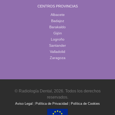
CENTROS PROVINCIAS
Albacete
Badajoz
Barakaldo
Gijón
Logroño
Santander
Valladolid
Zaragoza
© Radiología Dental, 2026. Todos los derechos
reservados.
Aviso Legal
|
Política de Privacidad
|
Política de Cookies