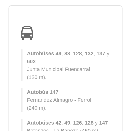
Autobúses 49
,
83
,
128
,
132
,
137
y
602
Junta Municipal Fuencarral
(120 m)
.
Autobús 147
Fernández Almagro - Ferrol
(240 m)
.
Autobúses 42
,
49
,
126
,
128
y
147
Betanzos - La Bañeza
(450 m)
.