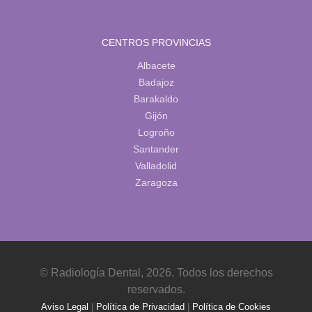
CENTROS PROVINCIAS
Albacete
Badajoz
Barakaldo
Gijón
Logroño
Santander
Valladolid
Zaragoza
© Radiología Dental, 2026. Todos los derechos
reservados.
Aviso Legal
|
Política de Privacidad
|
Política de Cookies